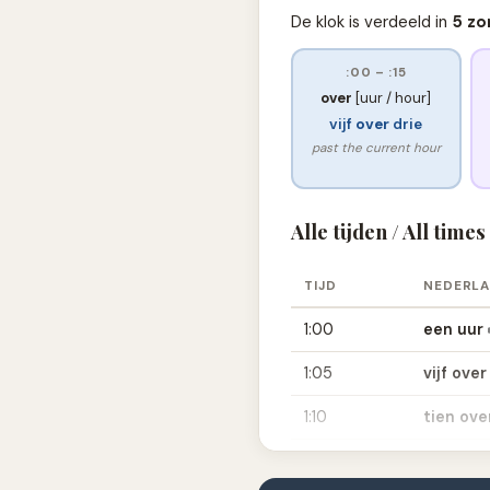
De klok is verdeeld in
5 zo
:00 – :15
over
[uur / hour]
vijf
over
drie
past the current hour
Alle tijden / All times
TIJD
NEDERL
1:00
een uur
1:05
vijf ove
1:10
tien ov
1:15
kwart o