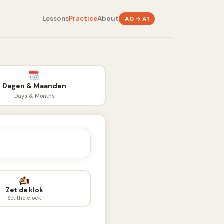
Lessons
Practice
About
A0 → A1
Dagen & Maanden
Days & Months
Zet de klok
Set the clock