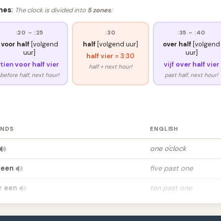
nes
:
The clock is divided into
5 zones
:
:20 – :25
:30
:35 – :40
voor half
[volgend
half
[volgend uur]
over half
[volgend
uur]
uur]
half
vier = 3:30
tien
voor half
vier
vijf
over half
vier
half + next hour!
before half, next hour!
past half, next hour!
ANDS
ENGLISH
one o'clock
r een
five past one
er een
ten past one
ver een
quarter past one