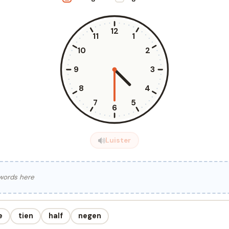
12
11
1
10
2
9
3
8
4
7
5
6
Luister
 words here
e
tien
half
negen