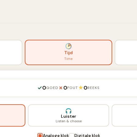
Tijd
Time
✓
0
✗
0
★
0
GOED
FOUT
REEKS
Luister
Listen & choose
Analoge klok
Digitale klok