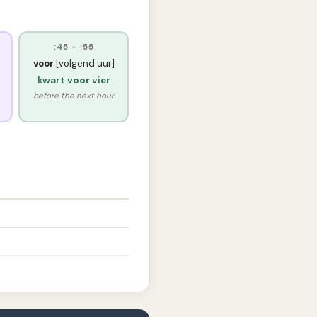
:45 – :55
voor
[volgend uur]
kwart
voor
vier
before the next hour