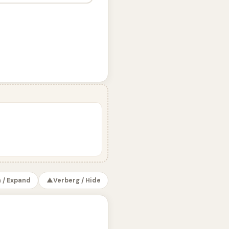
 / Expand
▲
Verberg / Hide